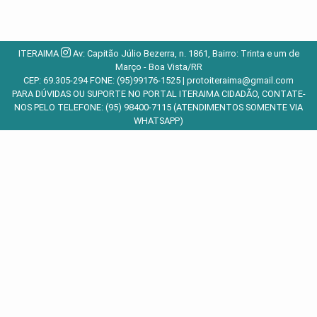
ITERAIMA
Av: Capitão Júlio Bezerra, n. 1861, Bairro: Trinta e um de
Março - Boa Vista/RR
CEP: 69.305-294 FONE: (95)99176-1525 |
protoiteraima@gmail.com
PARA DÚVIDAS OU SUPORTE NO PORTAL ITERAIMA CIDADÃO, CONTATE-
NOS PELO TELEFONE: (95) 98400-7115 (ATENDIMENTOS SOMENTE VIA
WHATSAPP)